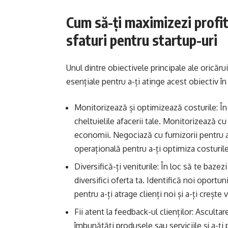
Cum să-ți maximizezi profitu
sfaturi pentru startup-uri
Unul dintre obiectivele principale ale oricăru
esențiale pentru a-ți atinge acest obiectiv în 
Monitorizează și optimizează costurile: În 
cheltuielile afacerii tale. Monitorizează cu
economii. Negociază cu furnizorii pentru a
operațională pentru a-ți optimiza costurile
Diversifică-ți veniturile: În loc să te baze
diversifici oferta ta. Identifică noi oportu
pentru a-ți atrage clienți noi și a-ți crește v
Fii atent la feedback-ul clienților: Ascultar
îmbunătăți produsele sau serviciile și a-ți pă