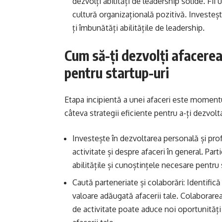
dezvolți abilități de leadership solide. Fii 
cultură organizațională pozitivă. Investeș
ți îmbunătăți abilitățile de leadership.
Cum să-ți dezvolți afacerea 
pentru startup-uri
Etapa incipientă a unei afaceri este momentu
câteva strategii eficiente pentru a-ți dezvolt
Investește în dezvoltarea personală și pr
activitate și despre afaceri în general. Part
abilitățile și cunoștințele necesare pentru 
Caută parteneriate și colaborări: Identific
valoare adăugată afacerii tale. Colaborare
de activitate poate aduce noi oportunități d