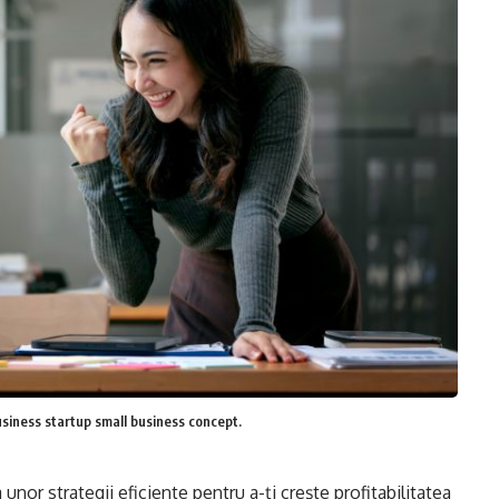
siness startup small business concept.
a unor strategii eficiente pentru a-ți crește profitabilitatea