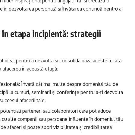
un lider inspirațional pentru angajații tăi și creează o
te în dezvoltarea personală și învățarea continuă pentru a-
în etapa incipientă: strategii
l ideal pentru a dezvolta și consolida baza acesteia. Iată
a afacerea în această etapă:
ofesională: Învață cât mai multe despre domeniul tău de
icipă la cursuri, seminarii și conferințe pentru a-ți dezvolta
succesul afacerii tale.
ă potențiali parteneri sau colaboratori care pot aduce
a cu alte companii sau persoane influente în domeniul tău
e afaceri și poate spori vizibilitatea și credibilitatea