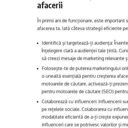
afacerii
În primii ani de funcționare, este important
afacerea ta. Iată câteva strategii eficiente p
Identifică și targetează-ți audiența: Înainte
înțelegere clară a audienței tale țintă. Cuno
să creezi mesaje de marketing relevante și
Folosește-te de puterea marketingului onlin
o unealtă esențială pentru creșterea afacer
motoarele de căutare, activează-ți prezența
pentru motoarele de căutare (SEO) pentru a
Colaborează cu influenceri: Influencerii s
pe rețelele sociale. Colaborarea cu influen
modalitate eficientă de a-ți crește expunere
influenceri care se potrivesc valorilor și me