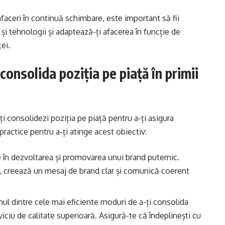
 afaceri în continuă schimbare, este important să fii
i și tehnologii și adaptează-ți afacerea în funcție de
ței.
 consolida poziția pe piață în primii
-ți consolidezi poziția pe piață pentru a-ți asigura
practice pentru a-ți atinge acest obiectiv:
 în dezvoltarea și promovarea unui brand puternic.
ă, creează un mesaj de brand clar și comunică coerent
nul dintre cele mai eficiente moduri de a-ți consolida
viciu de calitate superioară. Asigură-te că îndeplinești cu