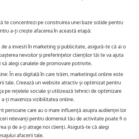
 să te concentrezi pe construirea unei baze solide pentru
entru a-ți crește afacerea în această etapă:
 de a investi în marketing și publicitate, asigură-te că ai o
așterea nevoilor și preferințelor clienților tăi te va ajuta
 să alegi canalele de promovare potrivite.
e: În era digitală în care trăim, marketingul online este
ii tale. Creează un website atractiv și optimizat pentru
 pe rețelele sociale și utilizează tehnici de optimizare
-ți maximiza vizibilitatea online.
unt persoane care au o mare influență asupra audienței lor
ceri relevanți pentru domeniul tău de activitate poate fi o
a și de a-ți atrage noi clienți. Asigură-te că alegi
sajului afacerii tale.