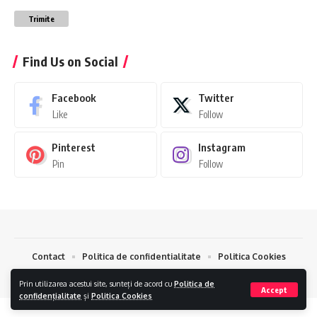
Trimite
Find Us on Social
Facebook
Twitter
Like
Follow
Pinterest
Instagram
Pin
Follow
Contact
Politica de confidentialitate
Politica Cookies
PressLens © 2024.
Creare Magazin Online
si
Optimizare SEO
by
AlphaByte
Prin utilizarea acestui site, sunteți de acord cu
Politica de
Accept
confidențialitate
și
Politica Cookies