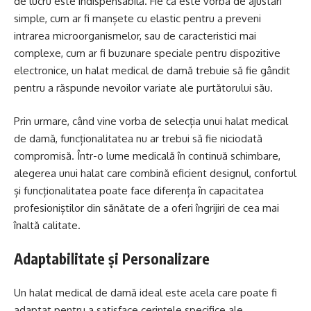
de lucru este indispensabilă. Fie că este vorba de ajustări
simple, cum ar fi manșete cu elastic pentru a preveni
intrarea microorganismelor, sau de caracteristici mai
complexe, cum ar fi buzunare speciale pentru dispozitive
electronice, un halat medical de damă trebuie să fie gândit
pentru a răspunde nevoilor variate ale purtătorului său.
Prin urmare, când vine vorba de selecția unui halat medical
de damă, funcționalitatea nu ar trebui să fie niciodată
compromisă. Într-o lume medicală în continuă schimbare,
alegerea unui halat care combină eficient designul, confortul
și funcționalitatea poate face diferența în capacitatea
profesioniștilor din sănătate de a oferi îngrijiri de cea mai
înaltă calitate.
Adaptabilitate și Personalizare
Un halat medical de damă ideal este acela care poate fi
adaptat pentru a satisface cerințele specifice ale