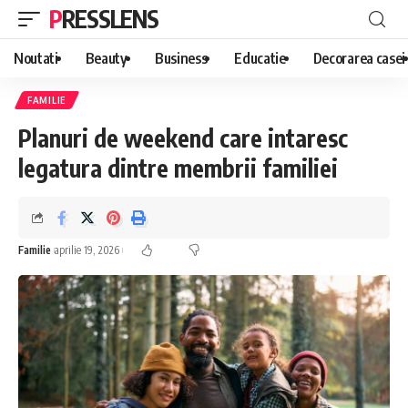
PRESSLENS
Noutati
Beauty
Business
Educatie
Decorarea casei
FAMILIE
Planuri de weekend care intaresc
legatura dintre membrii familiei
Familie
aprilie 19, 2026