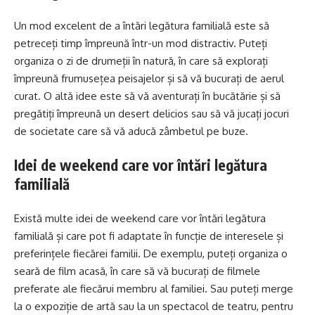
Un mod excelent de a întări legătura familială este să
petreceți timp împreună într-un mod distractiv. Puteți
organiza o zi de drumeții în natură, în care să explorați
împreună frumusețea peisajelor și să vă bucurați de aerul
curat. O altă idee este să vă aventurați în bucătărie și să
pregătiți împreună un desert delicios sau să vă jucați jocuri
de societate care să vă aducă zâmbetul pe buze.
Idei de weekend care vor întări legătura
familială
Există multe idei de weekend care vor întări legătura
familială și care pot fi adaptate în funcție de interesele și
preferințele fiecărei familii. De exemplu, puteți organiza o
seară de film acasă, în care să vă bucurați de filmele
preferate ale fiecărui membru al familiei. Sau puteți merge
la o expoziție de artă sau la un spectacol de teatru, pentru