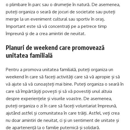
o plimbare în parc sau o drumeție în natură. De asemenea,
puteți organiza o seară de jocuri de societate sau puteți
merge la un eveniment cultural sau sportiv în oraș.
Important este să vă concentrați pe a petrece timp
împreună și de a crea amintiri de neuitat.
Planuri de weekend care promovează
unitatea familială
Pentru a promova unitatea familială, puteți organiza un
weekend în care să faceți activități care să vă apropie și să
vă ajute să vă cunoașteți mai bine. Puteți organiza o seară în
care să împărtășiți povești și să vă povestiți unul altuia
despre experiențele și visurile voastre. De asemenea,
puteți organiza o zi în care să faceți voluntariat împreună,
ajutând astfel și comunitatea în care trăiți. Astfel, veți crea
nu doar amintiri de neuitat, ci și un sentiment de unitate și
de apartenență la o familie puternică și solidară.