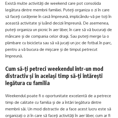
Există multe activități de weekend care pot consolida
legătura dintre membrii familiei. Puteți organiza o zi în care
să faceți curățenie în casă împreună, implicându-vă pe toți în
această activitate și luând decizii împreună. De asemenea,
puteți organiza un picnic în aer liber, în care să vă bucurați de
mâncare și de compania celor dragi. Sau puteți merge la o
plimbare cu bicicleta sau să vă jucați un joc de fotbal în parc,
pentru a vă bucura de mișcare și de timpul petrecut
împreună.
Cum să-ți petreci weekendul într-un mod
distractiv și în același timp să-ți întărești
legătura cu familia
Weekendul poate fi o oportunitate excelentă de a petrece
timp de calitate cu familia și de a întări legătura dintre
membrii săi. Un mod distractiv de a face acest lucru este să
organizați o zi în care să faceți activități în aer liber, cum ar fi