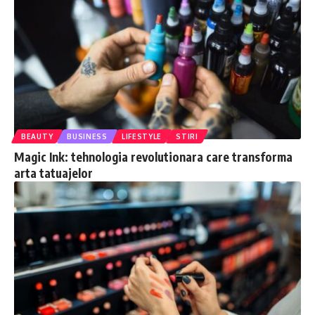
BEAUTY
BUSINESS
LIFESTYLE
STIRI
Magic Ink: tehnologia revolutionara care transforma
arta tatuajelor