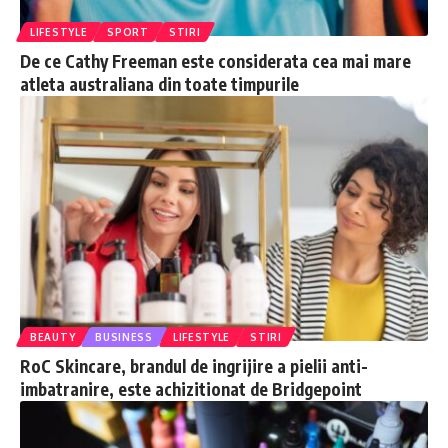
LIFESTYLE
SPORT
STIRI
De ce Cathy Freeman este considerata cea mai mare
atleta australiana din toate timpurile
BEAUTY
BUSINESS
LIFESTYLE
STIRI
RoC Skincare, brandul de ingrijire a pielii anti-
imbatranire, este achizitionat de Bridgepoint