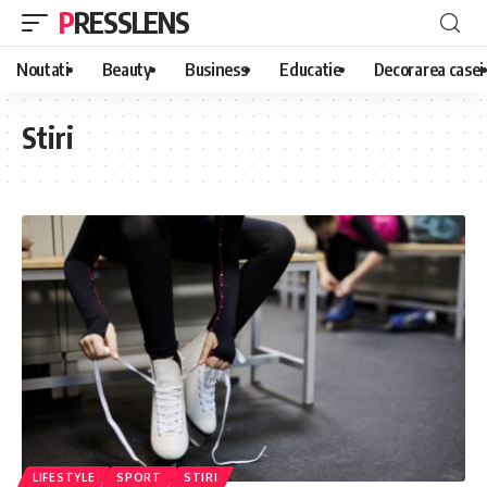
PRESSLENS
Noutati
Beauty
Business
Educatie
Decorarea casei
Stiri
LIFESTYLE
SPORT
STIRI