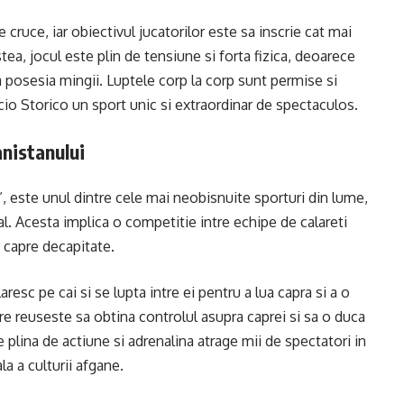
 cruce, iar obiectivul jucatorilor este sa inscrie cat mai
ea, jocul este plin de tensiune si forta fizica, deoarece
ga posesia mingii. Luptele corp la corp sunt permise si
lcio Storico un sport unic si extraordinar de spectaculos.
anistanului
”, este unul dintre cele mai neobisnuite sporturi din lume,
al. Acesta implica o competitie intre echipe de calareti
 capre decapitate.
resc pe cai si se lupta intre ei pentru a lua capra si a o
e reuseste sa obtina controlul asupra caprei si sa o duca
plina de actiune si adrenalina atrage mii de spectatori in
la a culturii afgane.