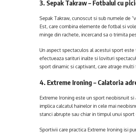
3. Sepak Takraw – Fotbalul cu pici
Sepak Takraw, cunoscut si sub numele de “vol
Est, care combina elemente de fotbal si volei
minge din rachete, incercand sa o trimita pest
Un aspect spectaculos al acestui sport este te
efectueaza sarituri inalte si lovituri specta
sport dinamic si captivant, care atrage multi 
4. Extreme Ironing – Calatoria adre
Extreme Ironing este un sport neobisnuit si a
implica calcatul hainelor in cele mai neobisnu
stanci abrupte sau chiar in timpul unui spor
Sportivii care practica Extreme Ironing isi pun 