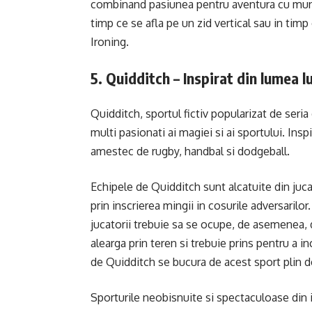
combinand pasiunea pentru aventura cu munc
timp ce se afla pe un zid vertical sau in tim
Ironing.
5. Quidditch – Inspirat din lumea l
Quidditch, sportul fictiv popularizat de seria 
multi pasionati ai magiei si ai sportului. Inspi
amestec de rugby, handbal si dodgeball.
Echipele de Quidditch sunt alcatuite din juc
prin inscrierea mingii in cosurile adversaril
jucatorii trebuie sa se ocupe, de asemenea, 
alearga prin teren si trebuie prins pentru a i
de Quidditch se bucura de acest sport plin d
Sporturile neobisnuite si spectaculoase di