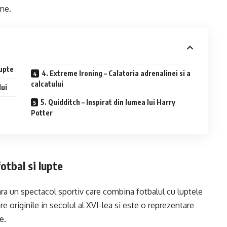
ume.
lupte
4. Extreme Ironing – Calatoria adrenalinei si a
calcatului
lui
5. Quidditch – Inspirat din lumea lui Harry
Potter
otbal si lupte
oara un spectacol sportiv care combina fotbalul cu luptele
e originile in secolul al XVI-lea si este o reprezentare
e.