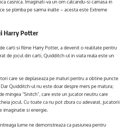
a casnica. Imaginati-va un om calcandu-si camasa in
p ce se plimba pe sarma inalte – acesta este Extreme
ui Harry Potter
de carti si filme Harry Potter, a devenit o realitate pentru
rat de jocul din carti, Quidditch-ul in viata reala este un
atori care se deplaseaza pe maturi pentru a obtine puncte
or. Dar Quidditch-ul nu este doar despre mers pe matura;
de mingea “Snitch”, care este un jucator neutru care
ncheia jocul. Cu toate ca nu pot zbura cu adevarat, jucatorii
e imaginatie si energie.
n intreaga lume ne demonstreaza ca pasiunea pentru