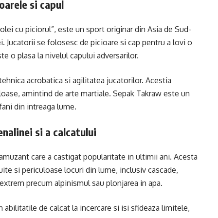
oarele si capul
ei cu piciorul”, este un sport originar din Asia de Sud-
. Jucatorii se folosesc de picioare si cap pentru a lovi o
e o plasa la nivelul capului adversarilor.
hnica acrobatica si agilitatea jucatorilor. Acestia
culoase, amintind de arte martiale. Sepak Takraw este un
fani din intreaga lume.
nalinei si a calcatului
muzant care a castigat popularitate in ultimii ani. Acesta
ite si periculoase locuri din lume, inclusiv cascade,
t extrem precum alpinismul sau plonjarea in apa.
abilitatile de calcat la incercare si isi sfideaza limitele,