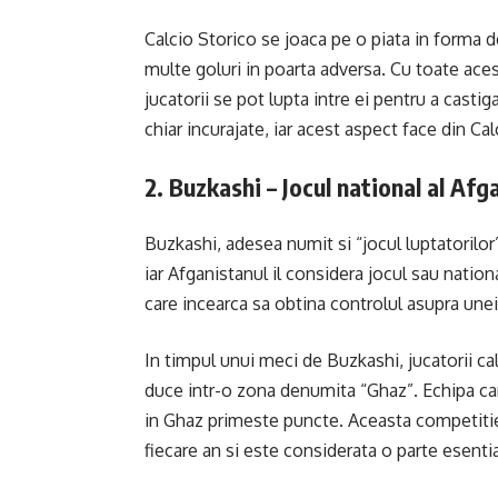
Calcio Storico se joaca pe o piata in forma de
multe goluri in poarta adversa. Cu toate acest
jucatorii se pot lupta intre ei pentru a casti
chiar incurajate, iar acest aspect face din Ca
2. Buzkashi – Jocul national al Afg
Buzkashi, adesea numit si “jocul luptatorilor
iar Afganistanul il considera jocul sau nation
care incearca sa obtina controlul asupra unei
In timpul unui meci de Buzkashi, jucatorii cala
duce intr-o zona denumita “Ghaz”. Echipa car
in Ghaz primeste puncte. Aceasta competitie 
fiecare an si este considerata o parte esentia