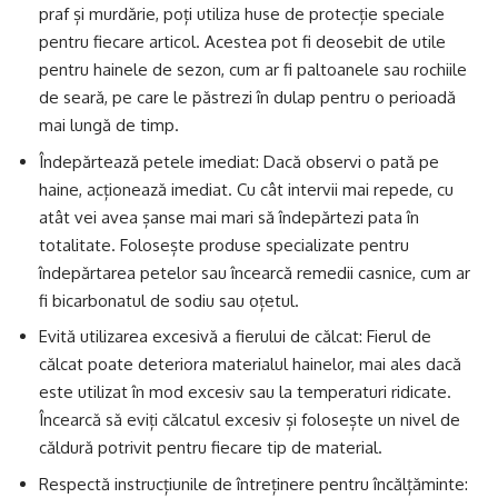
praf și murdărie, poți utiliza huse de protecție speciale
pentru fiecare articol. Acestea pot fi deosebit de utile
pentru hainele de sezon, cum ar fi paltoanele sau rochiile
de seară, pe care le păstrezi în dulap pentru o perioadă
mai lungă de timp.
Îndepărtează petele imediat: Dacă observi o pată pe
haine, acționează imediat. Cu cât intervii mai repede, cu
atât vei avea șanse mai mari să îndepărtezi pata în
totalitate. Folosește produse specializate pentru
îndepărtarea petelor sau încearcă remedii casnice, cum ar
fi bicarbonatul de sodiu sau oțetul.
Evită utilizarea excesivă a fierului de călcat: Fierul de
călcat poate deteriora materialul hainelor, mai ales dacă
este utilizat în mod excesiv sau la temperaturi ridicate.
Încearcă să eviți călcatul excesiv și folosește un nivel de
căldură potrivit pentru fiecare tip de material.
Respectă instrucțiunile de întreținere pentru încălțăminte: