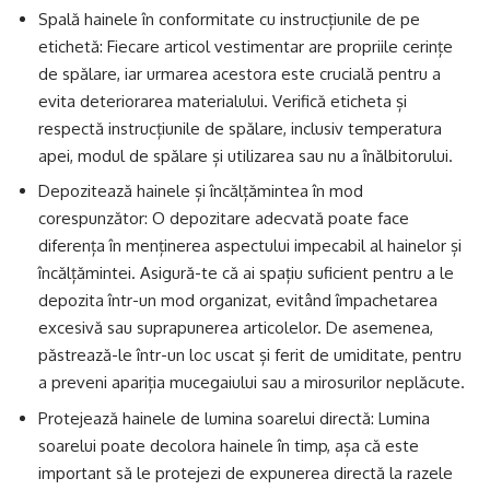
Spală hainele în conformitate cu instrucțiunile de pe
etichetă: Fiecare articol vestimentar are propriile cerințe
de spălare, iar urmarea acestora este crucială pentru a
evita deteriorarea materialului. Verifică eticheta și
respectă instrucțiunile de spălare, inclusiv temperatura
apei, modul de spălare și utilizarea sau nu a înălbitorului.
Depozitează hainele și încălțămintea în mod
corespunzător: O depozitare adecvată poate face
diferența în menținerea aspectului impecabil al hainelor și
încălțămintei. Asigură-te că ai spațiu suficient pentru a le
depozita într-un mod organizat, evitând împachetarea
excesivă sau suprapunerea articolelor. De asemenea,
păstrează-le într-un loc uscat și ferit de umiditate, pentru
a preveni apariția mucegaiului sau a mirosurilor neplăcute.
Protejează hainele de lumina soarelui directă: Lumina
soarelui poate decolora hainele în timp, așa că este
important să le protejezi de expunerea directă la razele