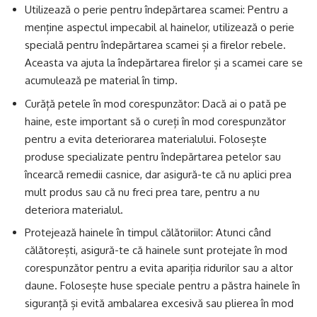
Utilizează o perie pentru îndepărtarea scamei: Pentru a
menține aspectul impecabil al hainelor, utilizează o perie
specială pentru îndepărtarea scamei și a firelor rebele.
Aceasta va ajuta la îndepărtarea firelor și a scamei care se
acumulează pe material în timp.
Curăță petele în mod corespunzător: Dacă ai o pată pe
haine, este important să o cureți în mod corespunzător
pentru a evita deteriorarea materialului. Folosește
produse specializate pentru îndepărtarea petelor sau
încearcă remedii casnice, dar asigură-te că nu aplici prea
mult produs sau că nu freci prea tare, pentru a nu
deteriora materialul.
Protejează hainele în timpul călătoriilor: Atunci când
călătorești, asigură-te că hainele sunt protejate în mod
corespunzător pentru a evita apariția ridurilor sau a altor
daune. Folosește huse speciale pentru a păstra hainele în
siguranță și evită ambalarea excesivă sau plierea în mod