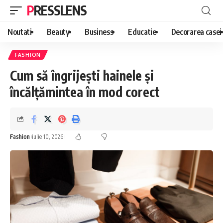
PRESSLENS
Noutati
Beauty
Business
Educatie
Decorarea casei
FASHION
Cum să îngrijești hainele și
încălțămintea în mod corect
Fashion
iulie 10, 2026