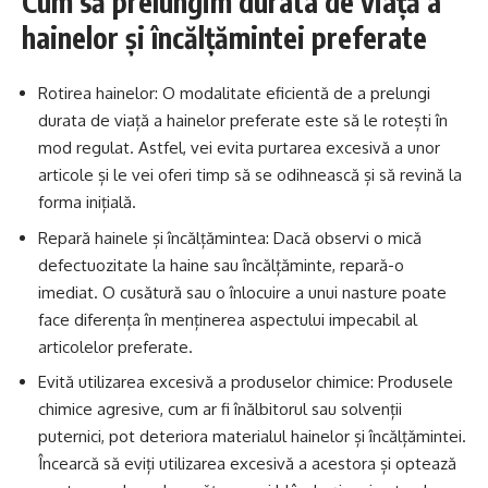
Cum să prelungim durata de viață a
hainelor și încălțămintei preferate
Rotirea hainelor: O modalitate eficientă de a prelungi
durata de viață a hainelor preferate este să le rotești în
mod regulat. Astfel, vei evita purtarea excesivă a unor
articole și le vei oferi timp să se odihnească și să revină la
forma inițială.
Repară hainele și încălțămintea: Dacă observi o mică
defectuozitate la haine sau încălțăminte, repară-o
imediat. O cusătură sau o înlocuire a unui nasture poate
face diferența în menținerea aspectului impecabil al
articolelor preferate.
Evită utilizarea excesivă a produselor chimice: Produsele
chimice agresive, cum ar fi înălbitorul sau solvenții
puternici, pot deteriora materialul hainelor și încălțămintei.
Încearcă să eviți utilizarea excesivă a acestora și optează