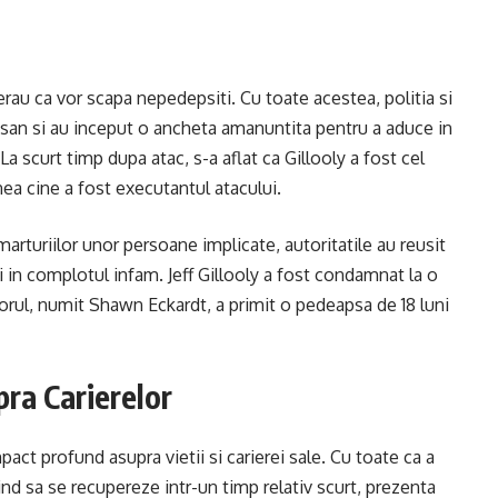
perau ca vor scapa nepedepsiti. Cu toate acestea, politia si
n san si au inceput o ancheta amanuntita pentru a aduce in
 La scurt timp dupa atac, s-a aflat ca Gillooly a fost cel
nea cine a fost executantul atacului.
marturiilor unor persoane implicate, autoritatile au reusit
ati in complotul infam. Jeff Gillooly a fost condamnat la o
torul, numit Shawn Eckardt, a primit o pedeapsa de 18 luni
pra Carierelor
act profund asupra vietii si carierei sale. Cu toate ca a
ind sa se recupereze intr-un timp relativ scurt, prezenta