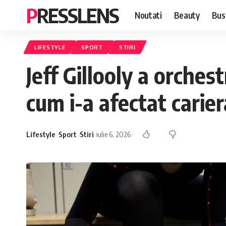
PRESSLENS
Noutati
Beauty
Bus
LIFESTYLE
SPORT
STIRI
Jeff Gillooly a orches
cum i-a afectat carier
Lifestyle
Sport
Stiri
iulie 6, 2026