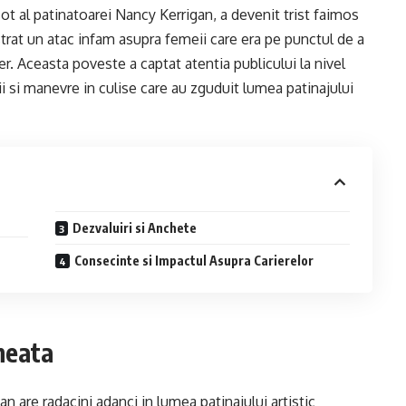
 sot al patinatoarei Nancy Kerrigan, a devenit trist faimos
strat un atac infam asupra femeii care era pe punctul de a
r. Aceasta poveste a captat atentia publicului la nivel
dii si manevre in culise care au zguduit lumea patinajului
Dezvaluiri si Anchete
Consecinte si Impactul Asupra Carierelor
Gheata
gan are radacini adanci in lumea patinajului artistic