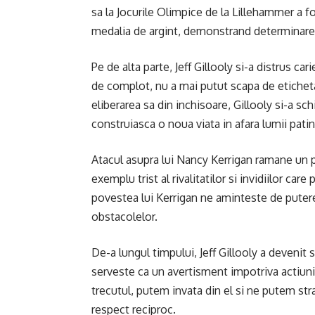
sa la Jocurile Olimpice de la Lillehammer a 
medalia de argint, demonstrand determinare si
Pe de alta parte, Jeff Gillooly si-a distrus cari
de complot, nu a mai putut scapa de eticheta
eliberarea sa din inchisoare, Gillooly si-a sch
construiasca o noua viata in afara lumii patin
Atacul asupra lui Nancy Kerrigan ramane un pun
exemplu trist al rivalitatilor si invidiilor care
povestea lui Kerrigan ne aminteste de puterea
obstacolelor.
De-a lungul timpului, Jeff Gillooly a devenit 
serveste ca un avertisment impotriva actiuni
trecutul, putem invata din el si ne putem stra
respect reciproc.