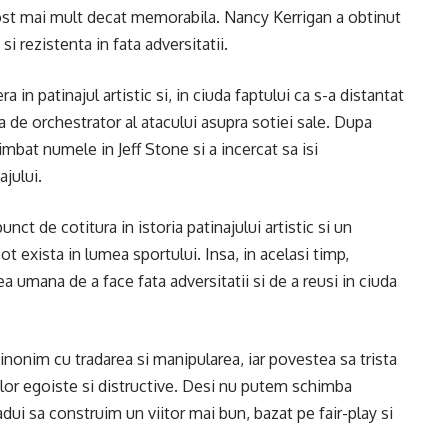
fost mai mult decat memorabila. Nancy Kerrigan a obtinut
 rezistenta in fata adversitatii.
era in patinajul artistic si, in ciuda faptului ca s-a distantat
 de orchestrator al atacului asupra sotiei sale. Dupa
imbat numele in Jeff Stone si a incercat sa isi
ajului.
ct de cotitura in istoria patinajului artistic si un
 pot exista in lumea sportului. Insa, in acelasi timp,
 umana de a face fata adversitatii si de a reusi in ciuda
sinonim cu tradarea si manipularea, iar povestea sa trista
lor egoiste si distructive. Desi nu putem schimba
dui sa construim un viitor mai bun, bazat pe fair-play si