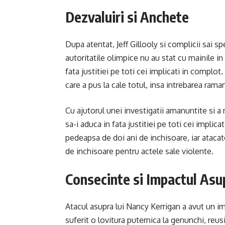
Dezvaluiri si Anchete
Dupa atentat, Jeff Gillooly si complicii sai s
autoritatile olimpice nu au stat cu mainile i
fata justitiei pe toti cei implicati in complot.
care a pus la cale totul, insa intrebarea rama
Cu ajutorul unei investigatii amanuntite si a 
sa-i aduca in fata justitiei pe toti cei implic
pedeapsa de doi ani de inchisoare, iar ataca
de inchisoare pentru actele sale violente.
Consecinte si Impactul Asu
Atacul asupra lui Nancy Kerrigan a avut un imp
suferit o lovitura puternica la genunchi, reus