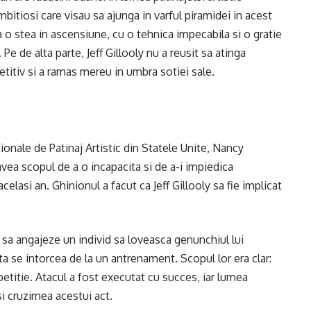
mbitiosi care visau sa ajunga in varful piramidei in acest
a o stea in ascensiune, cu o tehnica impecabila si o gratie
Pe de alta parte, Jeff Gillooly nu a reusit sa atinga
etitiv si a ramas mereu in umbra sotiei sale.
ionale de Patinaj Artistic din Statele Unite, Nancy
avea scopul de a o incapacita si de a-i impiedica
acelasi an. Ghinionul a facut ca Jeff Gillooly sa fie implicat
t sa angajeze un individ sa loveasca genunchiul lui
a se intorcea de la un antrenament. Scopul lor era clar:
petitie. Atacul a fost executat cu succes, iar lumea
si cruzimea acestui act.