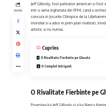
Jeff Gillooly, fost patinator american si fost
intr-o iarna inghetata din 1994, cand a orche
SHARE
concura in Jocurile Olimpice de la Lillehamme
mondial si a adus in prim-plan rivalitati, invi
artistic si nu numai.
Cuprins
O Rivalitate Fierbinte pe Gheata
O Complot Intrigant
O Rivalitate Fierbinte pe 
Povestea lui Jeff Gillooly si a lui Nancy Kerri