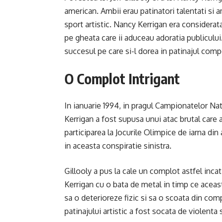
american. Ambii erau patinatori talentati si a
sport artistic. Nancy Kerrigan era considerat
pe gheata care ii aduceau adoratia publicului. 
succesul pe care si-l dorea in patinajul comp
O Complot Intrigant
In ianuarie 1994, in pragul Campionatelor Nat
Kerrigan a fost supusa unui atac brutal care 
participarea la Jocurile Olimpice de iarna din 
in aceasta conspiratie sinistra.
Gillooly a pus la cale un complot astfel inca
Kerrigan cu o bata de metal in timp ce aceast
sa o deterioreze fizic si sa o scoata din com
patinajului artistic a fost socata de violenta 