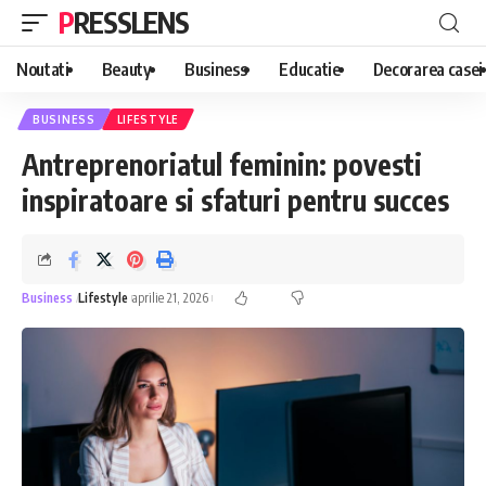
PRESSLENS
Noutati
Beauty
Business
Educatie
Decorarea casei
BUSINESS
LIFESTYLE
Antreprenoriatul feminin: povesti
inspiratoare si sfaturi pentru succes
Business
Lifestyle
aprilie 21, 2026