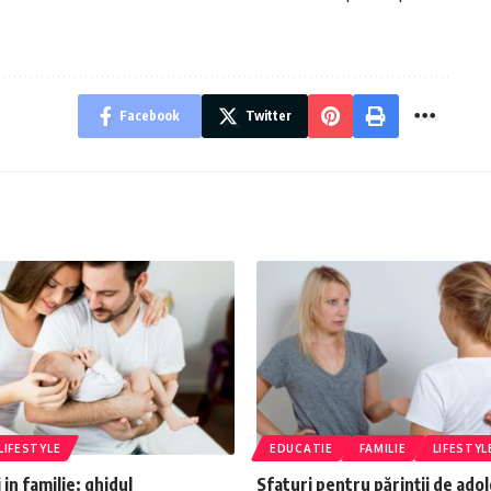
Facebook
Twitter
LIFESTYLE
EDUCATIE
FAMILIE
LIFESTYL
in familie: ghidul
Sfaturi pentru părinții de adol