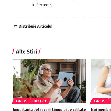
in fiecare zi.
Distribuie Articolul
Alte Stiri
FAMILIE
LIFESTYLE
FAMILIE
Importanța petrecerii timpului de calitate
Noi membri 