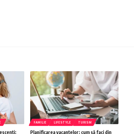
E
FAMILIE
LIFESTYLE
TURISM
escenți:
Planificarea vacanțelor: cum să faci din