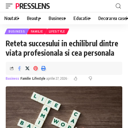
PRESSLENS
Noutati
Beauty
Business
Educatie
Decorarea casei
BUSINESS
FAMILIE
LIFESTYLE
Reteta succesului in echilibrul dintre
viata profesionala si cea personala
Business
Familie
Lifestyle
aprilie 27, 2026