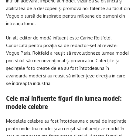
într-un adevărat imperiu al modei. Viziunea sa distinctă și
abilitatea de a descoperi și promova noi talente au făcut din
Vogue o sursă de inspirație pentru milioane de oameni din
întreaga lume.
Un alt editor de modă influent este Carine Roitfeld.
Cunoscută pentru poziția sa de redactor-șef al revistei
Vogue Paris, Roitfeld a reușit să revoluționeze lumea modei
prin stilul său neconvențional și provocator. Colecțiile și
ședințele foto create de ea au fost întotdeauna în
avangarda modei și au reușit să influențeze direcția în care
se îndreaptă industria.
Cele mai influente figuri din lumea modei:
modele celebre
Modelele celebre au fost întotdeauna o sursă de inspirație
pentru industria modei și au reușit să influențeze modul în