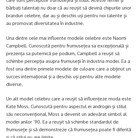
care sunt percepute frumusețea și stilul. Aceste femei și
bărbați talentați nu doar că au reușit să devină chipurile unor
branduri celebre, dar au și deschis uși pentru noi talente și
au promovat diversitatea în industrie.
Una dintre cele mai influente modele celebre este Naomi
Campbell. Cunoscută pentru frumusețea sa excepțională și
prezența sa puternică pe podium, Campbell a reușit să
schimbe percepția asupra frumuseții în industria modei. Ea a
fost una dintre primele modele de culoare care a obținut un
succes internațional și a deschis uși pentru alte modele
diverse.
Un alt model celebru care a reușit să influențeze moda este
Kate Moss. Cunoscută pentru aspectul ei androgin și stilul
său neconvențional, Moss a devenit un adevărat simbol al
modei anilor ’90. Ea a reușit să schimbe standardul de
frumusețe și să demonstreze că frumusețea poate fi diferită
și că stilul nu are limite.