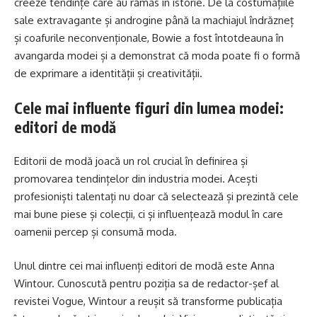
creeze tendințe care au rămas în istorie. De la costumațiile
sale extravagante și androgine până la machiajul îndrăzneț
și coafurile neconvenționale, Bowie a fost întotdeauna în
avangarda modei și a demonstrat că moda poate fi o formă
de exprimare a identității și creativității.
Cele mai influente figuri din lumea modei:
editori de modă
Editorii de modă joacă un rol crucial în definirea și
promovarea tendințelor din industria modei. Acești
profesioniști talentați nu doar că selectează și prezintă cele
mai bune piese și colecții, ci și influențează modul în care
oamenii percep și consumă moda.
Unul dintre cei mai influenți editori de modă este Anna
Wintour. Cunoscută pentru poziția sa de redactor-șef al
revistei Vogue, Wintour a reușit să transforme publicația