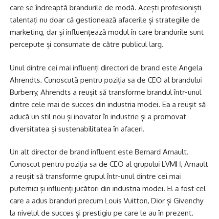
care se îndreaptă brandurile de modă. Acești profesioniști
talentați nu doar că gestionează afacerile și strategiile de
marketing, dar și influențează modul în care brandurile sunt
percepute și consumate de către publicul larg.
Unul dintre cei mai influenți directori de brand este Angela
Ahrendts. Cunoscută pentru poziția sa de CEO al brandului
Burberry, Ahrendts a reușit să transforme brandul într-unul
dintre cele mai de succes din industria modei. Ea a reușit să
aducă un stil nou și inovator în industrie și a promovat
diversitatea și sustenabilitatea în afaceri.
Un alt director de brand influent este Bernard Arnault.
Cunoscut pentru poziția sa de CEO al grupului LVMH, Arnault
a reușit să transforme grupul într-unul dintre cei mai
puternici și influenți jucători din industria modei. El a fost cel
care a adus branduri precum Louis Vuitton, Dior și Givenchy
la nivelul de succes și prestigiu pe care le au în prezent.