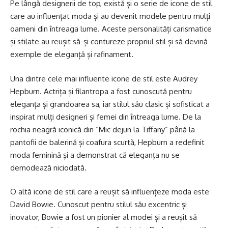
Pe lângă designerii de top, există și o serie de icone de stil
care au influențat moda și au devenit modele pentru mulți
oameni din întreaga lume. Aceste personalități carismatice
și stilate au reușit să-și contureze propriul stil și să devină
exemple de eleganță și rafinament.
Una dintre cele mai influente icone de stil este Audrey
Hepburn. Actrița și filantropa a fost cunoscută pentru
eleganța și grandoarea sa, iar stilul său clasic și sofisticat a
inspirat mulți designeri și femei din întreaga lume. De la
rochia neagră iconică din “Mic dejun la Tiffany” până la
pantofii de balerină și coafura scurtă, Hepburn a redefinit
moda feminină și a demonstrat că eleganța nu se
demodează niciodată.
O altă icone de stil care a reușit să influențeze moda este
David Bowie. Cunoscut pentru stilul său excentric și
inovator, Bowie a fost un pionier al modei și a reușit să