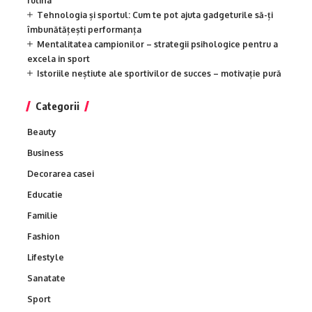
rutina
Tehnologia și sportul: Cum te pot ajuta gadgeturile să-ți
îmbunătățești performanța
Mentalitatea campionilor – strategii psihologice pentru a
excela in sport
Istoriile neștiute ale sportivilor de succes – motivație pură
Categorii
Beauty
Business
Decorarea casei
Educatie
Familie
Fashion
Lifestyle
Sanatate
Sport