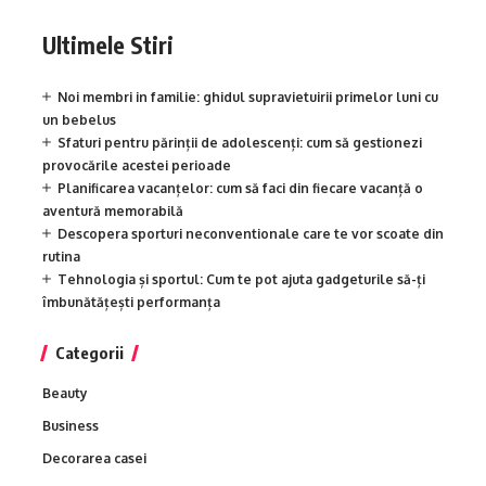
Ultimele Stiri
Noi membri in familie: ghidul supravietuirii primelor luni cu
un bebelus
Sfaturi pentru părinții de adolescenți: cum să gestionezi
provocările acestei perioade
Planificarea vacanțelor: cum să faci din fiecare vacanță o
aventură memorabilă
Descopera sporturi neconventionale care te vor scoate din
rutina
Tehnologia și sportul: Cum te pot ajuta gadgeturile să-ți
îmbunătățești performanța
Categorii
Beauty
Business
Decorarea casei