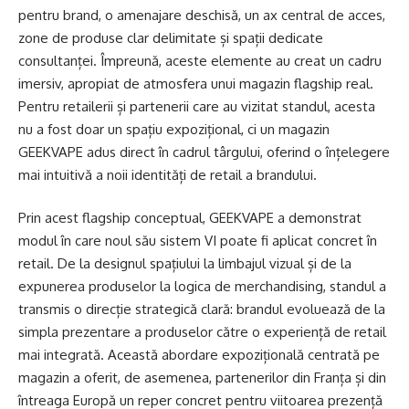
pentru brand, o amenajare deschisă, un ax central de acces,
zone de produse clar delimitate și spații dedicate
consultanței. Împreună, aceste elemente au creat un cadru
imersiv, apropiat de atmosfera unui magazin flagship real.
Pentru retailerii și partenerii care au vizitat standul, acesta
nu a fost doar un spațiu expozițional, ci un magazin
GEEKVAPE adus direct în cadrul târgului, oferind o înțelegere
mai intuitivă a noii identități de retail a brandului.
Prin acest flagship conceptual, GEEKVAPE a demonstrat
modul în care noul său sistem VI poate fi aplicat concret în
retail. De la designul spațiului la limbajul vizual și de la
expunerea produselor la logica de merchandising, standul a
transmis o direcție strategică clară: brandul evoluează de la
simpla prezentare a produselor către o experiență de retail
mai integrată. Această abordare expozițională centrată pe
magazin a oferit, de asemenea, partenerilor din Franța și din
întreaga Europă un reper concret pentru viitoarea prezență