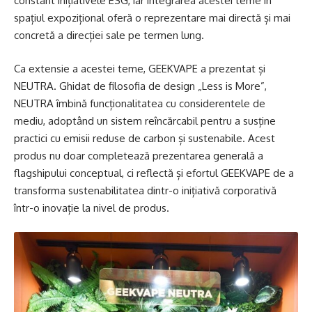
constant inițiativele ESG, iar integrarea acestei teme în
spațiul expozițional oferă o reprezentare mai directă și mai
concretă a direcției sale pe termen lung.
Ca extensie a acestei teme, GEEKVAPE a prezentat și
NEUTRA. Ghidat de filosofia de design „Less is More”,
NEUTRA îmbină funcționalitatea cu considerentele de
mediu, adoptând un sistem reîncărcabil pentru a susține
practici cu emisii reduse de carbon și sustenabile. Acest
produs nu doar completează prezentarea generală a
flagshipului conceptual, ci reflectă și efortul GEEKVAPE de a
transforma sustenabilitatea dintr-o inițiativă corporativă
într-o inovație la nivel de produs.