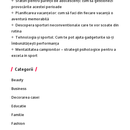
Sfaturi pentru părinții de adolescenți: cum să gestionezi
provocările acestei perioade
Planificarea vacanțelor: cum să faci din fiecare vacanță o
aventură memorabilă
Descopera sporturi neconventionale care te vor scoate din
rutina
Tehnologia și sportul: Cum te pot ajuta gadgeturile să-ți
îmbunătățești performanța
Mentalitatea campionilor – strategii psihologice pentru a
excela in sport
Categorii
Beauty
Business
Decorarea casei
Educatie
Familie
Fashion