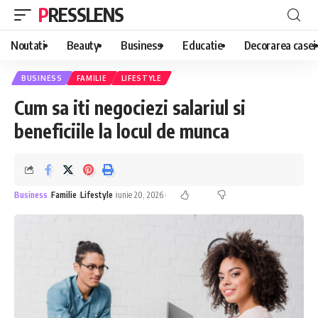
PRESSLENS
Noutati
Beauty
Business
Educatie
Decorarea casei
BUSINESS
FAMILIE
LIFESTYLE
Cum sa iti negociezi salariul si
beneficiile la locul de munca
Business
Familie
Lifestyle
iunie 20, 2026